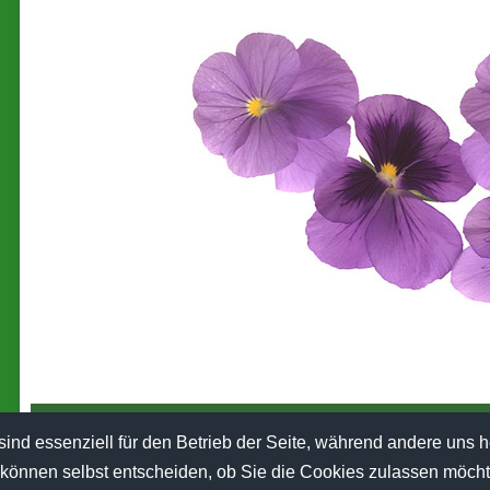
Druckversion
|
Sitemap
sind essenziell für den Betrieb der Seite, während andere uns 
© Hof Lütjemeyer-Erdmann
e können selbst entscheiden, ob Sie die Cookies zulassen möch