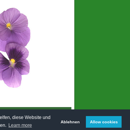
Login
helfen, diese Website und
Ablehnen
Allow cookies
ten.
Learn more